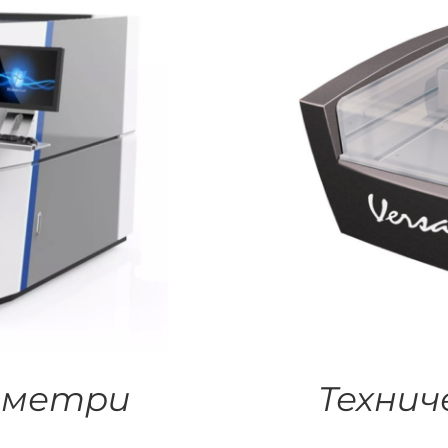
аметри
Техни