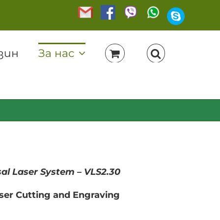
Gmail
Facebook
Viber
WhatsApp
Skype
зин
За нас
al Laser System – VLS2.30
ser Cutting and Engraving