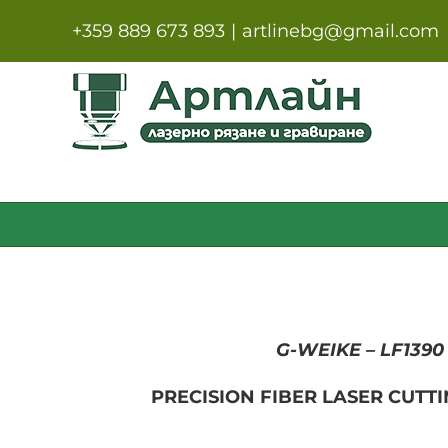
Skip
+359 889 673 893
|
artlinebg@gmail.com
to
content
G-WEIKE – LF1390
PRECISION FIBER LASER CUTT