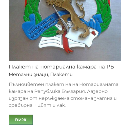
Плакет на нотариална камара на РБ
Метални знаци
,
Плакети
Пълноцветен плакет на на Нотариалната
камара на Република България. Лазерно
изрязан от неръждаема стомана златна и
сребърна + цвят и лак.
ВИЖ
Плакет на нотариална камара на РБ