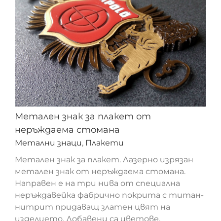
Метален знак за плакет от
неръждаема стомана
Метални знаци
,
Плакети
Метален знак за плакет. Лазерно изрязан
метален знак от неръждаема стомана.
Направен е на три нива от специална
Метален знак за плакет от неръждаема
неръждавейка фабрично покрита с титан-
стомана
нитрит придаващ златен цвят на
изделието. Добавени са цветове.