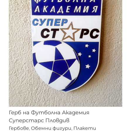
Герб на Футболна Академия
Суперстарс Пловдив
Гербове
,
Обемни фигури
,
Плакети