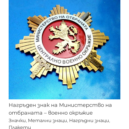
Нагръден знак на Министерство на
отбраната – военно окръжие
Значки
,
Метални знаци
,
Нагръдни знаци
,
Плакети