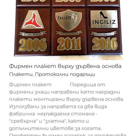
Фирмен плакет върху дървена основа
Плакети
,
Протоколни подаръци
Фирмен плакет Поредица от
фирмени знаци направени като наградни
плакети монтирани върху дървена основа.
Използвани за направата са два вида
фабрична неръждаема стомана -
"сребърна" и "златна", както и
Фирмен плакет върху дървена основа
допълнителни цветове за логата.
Перфектен фирмен подарък, за тържества