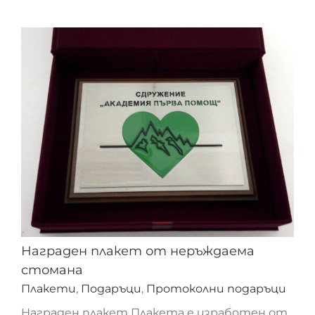
Награден плакет от неръждаема
стомана
Плакети
,
Подаръци
,
Протоколни подаръци
Награден плакет Плакета е изработен от