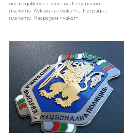
неръждавейка и месинг, Подаръчни
плакети, Луксозни плакети, Наградни
плакети, Награден плакет