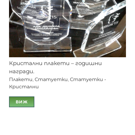
Кристални плакети – годишни
награди.
Плакети
,
Статуетки
,
Статуетки -
Кристални
ВИЖ
Кристални плакети – годишни награди.