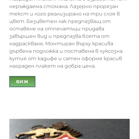
неръждаема стомана. Лазерно прорязан
текст и лого реализирано на три слоя в
цвят. Безцветен лак предпазващ от
Награден плакет от неръждаема стомана
оставяне на отпечатъци придава
завършен вид и предпазва боята от
надраскване. Монтиран върху красива
дървена подложка и поставена в луксозна
кутия от кадифе и сатен оформя красив
награден плакет на добра цена.
ВИЖ