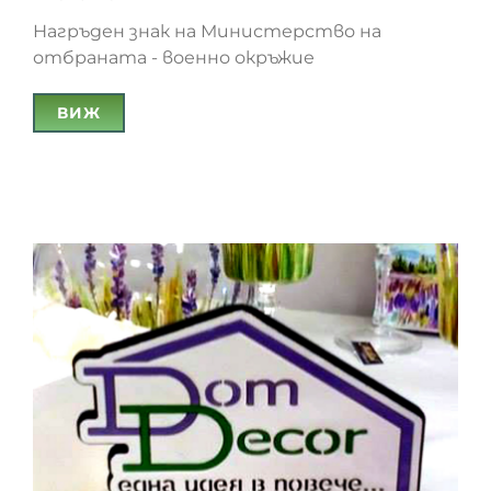
Нагръден знак на Министерство на
отбраната - военно окръжие
ВИЖ
Нагръден знак на Министерство на
отбраната – военно окръжие