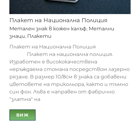
Плакет на Национална Полиция
Метален знак в кожен калъф
,
Метални
знаци
,
Плакети
Плакет на Национална Полиция
Плакет на национална полиция.
Изработен е висококачествена
неръждаема стомана посредством лазерно
рязане. В размер 10/8см в знака са добавени
Плакет на Национална Полиция
цветовете на трикольора, както и тъмно
син фон. Лъва е направен от фабрично
"златна" на
ВИЖ