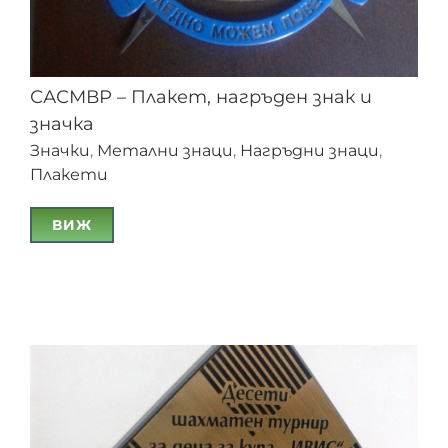
САСМВР – Плакет, нагръден знак и
значка
Значки
,
Метални знаци
,
Нагръдни знаци
,
Плакети
ВИЖ
САСМВР – Плакет, нагръден знак и значка