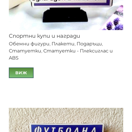
Спортни купи и награди
Обемни фигури
,
Плакети
,
Подаръци
,
Статуетки
,
Статуетки - Плексиглас и
ABS
ВИЖ
Спортни купи и награди