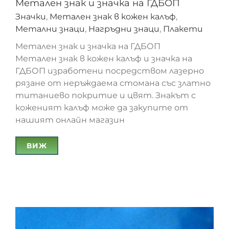
Метален знак и значка на ГДБОП
Значки
,
Метален знак в кожен калъф
,
Метални знаци
,
Нагръдни знаци
,
Плакети
Метален знак и значка на ГДБОП
Метален знак в кожен калъф и значка на
ГДБОП изработени посредством лазерно
рязане от неръждаема стомана със златно
титаниево покритие и цвят. Знакът с
коженият калъф може да закупите от
нашият онлайн магазин
ВИЖ
Метален знак и значка на ГДБОП