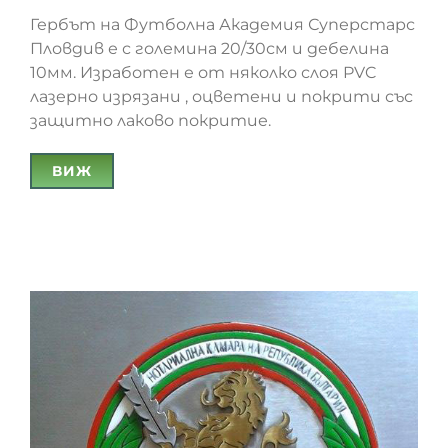
Гербът на Футболна Академия Суперстарс
Пловдив е с големина 20/30см и дебелина
10мм. Изработен е от няколко слоя PVC
лазерно изрязани , оцветени и покрити със
защитно лаково покритие.
Герб на Футболна Академия Суперстарс
ВИЖ
Пловдив